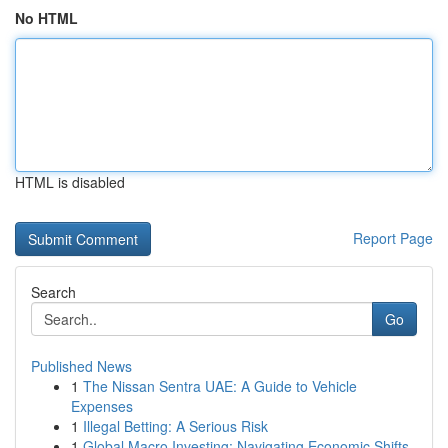
No HTML
HTML is disabled
Report Page
Search
Go
Published News
1
The Nissan Sentra UAE: A Guide to Vehicle
Expenses
1
Illegal Betting: A Serious Risk
1
Global Macro Investing: Navigating Economic Shifts