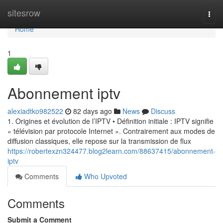
Home
sitesrow
Togg
navi
Home
1
Abonnement iptv
alexiadtko982522
82 days ago
News
Discuss
1. Origines et évolution de l’IPTV • Définition initiale : IPTV signifie
« télévision par protocole Internet ». Contrairement aux modes de
diffusion classiques, elle repose sur la transmission de flux
https://robertexzn324477.blog2learn.com/88637415/abonnement-
iptv
Comments
Who Upvoted
Comments
Submit a Comment