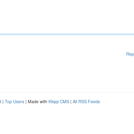
Rep
d
|
Top Users
| Made with
Kliqqi CMS
|
All RSS Feeds