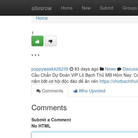
Home
sitesrow
Home
New
Submit
Groups
Home
1
```
poppywaek426239
83 days ago
News
Discuss
Cầu Chẩn Dự Đoán VIP Lô Bạch Thủ MB Hôm Nay: Cơ H
nắm bắt cơ hội độc đáo để ăn nên
https://chotbachth
Comments
Who Upvoted
Comments
Submit a Comment
No HTML