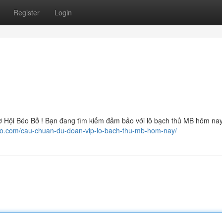
Register
Login
ội Béo Bở ! Bạn đang tìm kiếm đảm bảo với lô bạch thủ MB hôm na
ulo.com/cau-chuan-du-doan-vip-lo-bach-thu-mb-hom-nay/