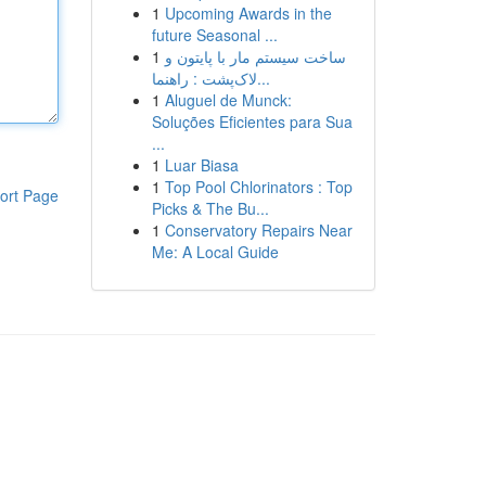
1
Upcoming Awards in the
future Seasonal ...
1
ساخت سیستم مار با پایتون و
لاک‌پشت : راهنما...
1
Aluguel de Munck:
Soluções Eficientes para Sua
...
1
Luar Biasa
1
Top Pool Chlorinators : Top
ort Page
Picks & The Bu...
1
Conservatory Repairs Near
Me: A Local Guide