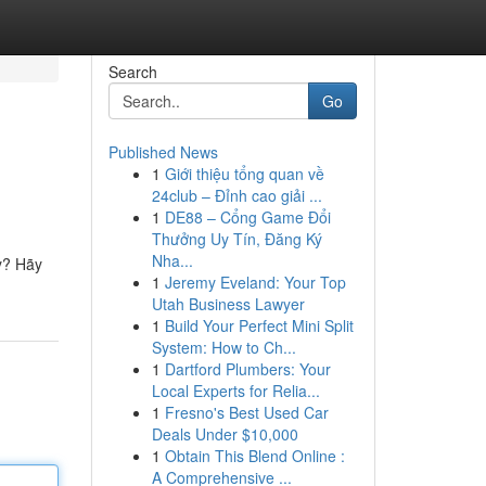
Search
Go
Published News
1
Giới thiệu tổng quan về
24club – Đỉnh cao giải ...
1
DE88 – Cổng Game Đổi
Thưởng Uy Tín, Đăng Ký
Nha...
y? Hãy
1
Jeremy Eveland: Your Top
Utah Business Lawyer
1
Build Your Perfect Mini Split
System: How to Ch...
1
Dartford Plumbers: Your
Local Experts for Relia...
1
Fresno's Best Used Car
Deals Under $10,000
1
Obtain This Blend Online :
A Comprehensive ...