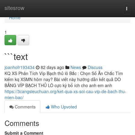
Home
sitesrow
Togg
navi
Home
1
```text
joanhofr193434
82 days ago
News
Discuss
KQ XS Phân Tích Víp Bạch thủ lô Bắc : Chọn Số Ăn Chắc Tìm
kiếm kq XSMN hôm nay? Bài viết này hướng dẫn kết quả DÒ
BẢNG VÍP BẠCH THỦ LÔ cực kỳ bổ ích cho anh em anh
https://3cangsieuchuan.org/ket-qua-xs-soi-cau-vip-de-bach-thu-
mien-bac/
Comments
Who Upvoted
Comments
Submit a Comment