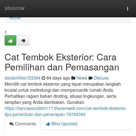
Home
sitesrow
Togg
navi
Home
1
Cat Tembok Eksterior: Cara
Pemilihan dan Pemasangan
declanhfee153394
84 days ago
News
Discuss
Memilih cat tembok eksterior yang tepat merupakan langkah
krusial untuk melindungi dan mempercantik rumah Anda.
Perhatikan ragam bahan dinding, situasi lingkungan, serta
tampilan yang Anda dambakan. Gunakan
https://tiannaaxcd903117.thezenweb.com/cat-tembok-eksterior-
tips-penentuan-dan-penerapan-79795395
Comments
Who Upvoted