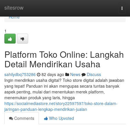
Home
sitesrow
Togg
navi
Home
1
Platform Toko Online: Langkah
Detail Mendirikan Usaha
sahilydbq753286
82 days ago
News
Discuss
Ingin mendirikan usaha digital? Toko store digital adalah jawaban
yang tepat! Panduan ini akan mengupas secara tuntas banyak
aspek penting, mulai dari menentukan merek platform,
menemukan produk yang laris, hingga
https://socialmediastore.net/story22597597/toko-store-dalam-
jaringan-panduan-lengkap-mendirikan-jualan
Comments
Who Upvoted