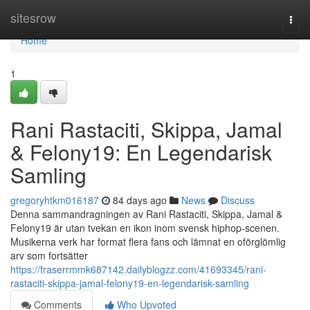
Home
sitesrow
Togg
navi
Home
1
Rani Rastaciti, Skippa, Jamal
& Felony19: En Legendarisk
Samling
gregoryhtkm016187
84 days ago
News
Discuss
Denna sammandragningen av Rani Rastaciti, Skippa, Jamal &
Felony19 är utan tvekan en ikon inom svensk hiphop-scenen.
Musikerna verk har format flera fans och lämnat en oförglömlig
arv som fortsätter
https://fraserrmmk687142.dailyblogzz.com/41693345/rani-
rastaciti-skippa-jamal-felony19-en-legendarisk-samling
Comments
Who Upvoted