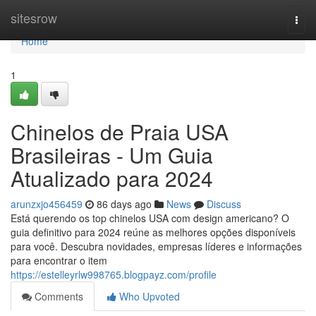
Home
sitesrow
Togg
navi
Home
1
Chinelos de Praia USA
Brasileiras - Um Guia
Atualizado para 2024
arunzxjo456459
86 days ago
News
Discuss
Está querendo os top chinelos USA com design americano? O
guia definitivo para 2024 reúne as melhores opções disponíveis
para você. Descubra novidades, empresas líderes e informações
para encontrar o item
https://estelleyrlw998765.blogpayz.com/profile
Comments
Who Upvoted