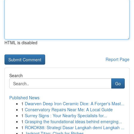
HTML is disabled
Report Page
Search
Go
Published News
1
Dwarven Deep Iron Ceramic Dice: A Forger's Mast...
1
Conservatory Repairs Near Me: A Local Guide
1
Surrey Signs : Your Nearby Specialists for...
1
Grasping the foundational ideas behind emerging...
1
ROKOK88: Strategi Dasar Langkah demi Langkah ...
1
Jackpot Titan: Clash for Riches