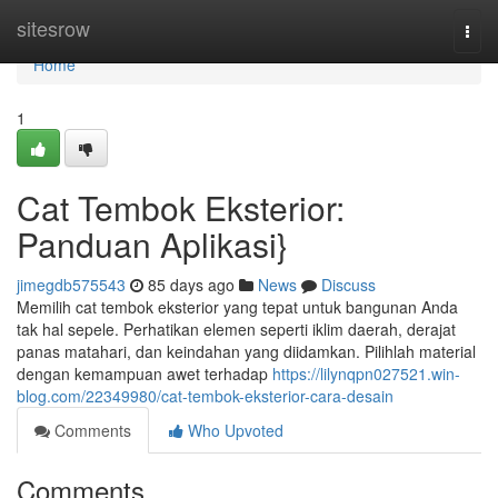
Home
sitesrow
Togg
navi
Home
1
Cat Tembok Eksterior:
Panduan Aplikasi}
jimegdb575543
85 days ago
News
Discuss
Memilih cat tembok eksterior yang tepat untuk bangunan Anda
tak hal sepele. Perhatikan elemen seperti iklim daerah, derajat
panas matahari, dan keindahan yang diidamkan. Pilihlah material
dengan kemampuan awet terhadap
https://lilynqpn027521.win-
blog.com/22349980/cat-tembok-eksterior-cara-desain
Comments
Who Upvoted
Comments