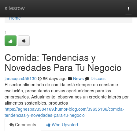
Home
sitesrow
Togg
navi
Home
1
Comida: Tendencias y
Novedades Para Tu Negocio
janacqca455130
86 days ago
News
Discuss
El sector alimentario de comida está siempre en constante
evolución, presentando nuevas oportunidades para los
empresarios. Actualmente, observamos un creciente interés por
alimentos sostenibles, productos
https://agnespavu384169.humor-blog.com/39635136/comida-
tendencias-y-novedades-para-tu-negocio
Comments
Who Upvoted