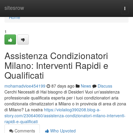
Home
sitesrow
Togg
navi
Home
1
Assistenza Condizionatori
Milano: Interventi Rapidi e
Qualificati
mohamadvioe454199
87 days ago
News
Discuss
Cerchi Necessiti di Hai bisogno di Desideri Vuoi un'assistenza
professionale qualificata esperta per i tuoi condizionatori aria
condizionata climatizzatori a Milano o in provincia di area di zona
di Milano? La nostra
https://violaiiog390208.blog-a-
story.com/23064060/assistenza-condizionatori-milano-interventi-
rapidi-e-qualificati
Comments
Who Upvoted