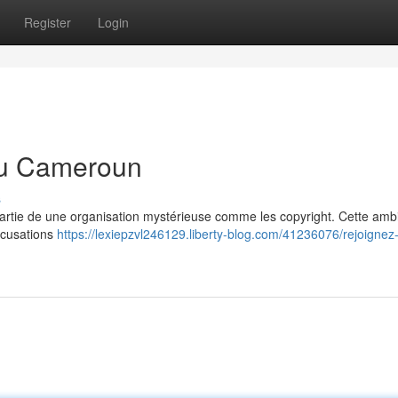
Register
Login
 au Cameroun
s
 partie de une organisation mystérieuse comme les copyright. Cette amb
ccusations
https://lexiepzvl246129.liberty-blog.com/41236076/rejoignez-