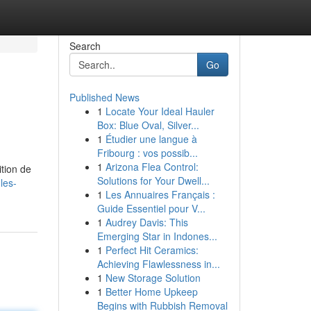
Search
Go
Published News
1
Locate Your Ideal Hauler
Box: Blue Oval, Silver...
1
Étudier une langue à
Fribourg : vos possib...
1
Arizona Flea Control:
ition de
Solutions for Your Dwell...
les-
1
Les Annuaires Français :
Guide Essentiel pour V...
1
Audrey Davis: This
Emerging Star in Indones...
1
Perfect Hit Ceramics:
Achieving Flawlessness in...
1
New Storage Solution
1
Better Home Upkeep
Begins with Rubbish Removal