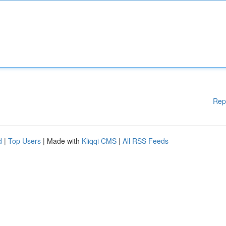
Rep
d
|
Top Users
| Made with
Kliqqi CMS
|
All RSS Feeds