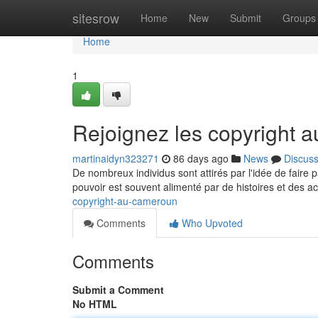
Home
sitesrow
Home
New
Submit
Groups
Home
1
Rejoignez les copyright
martinaidyn323271
86 days ago
News
Discus
De nombreux individus sont attirés par l'idée de faire
pouvoir est souvent alimenté par de histoires et des a
copyright-au-cameroun
Comments
Who Upvoted
Comments
Submit a Comment
No HTML