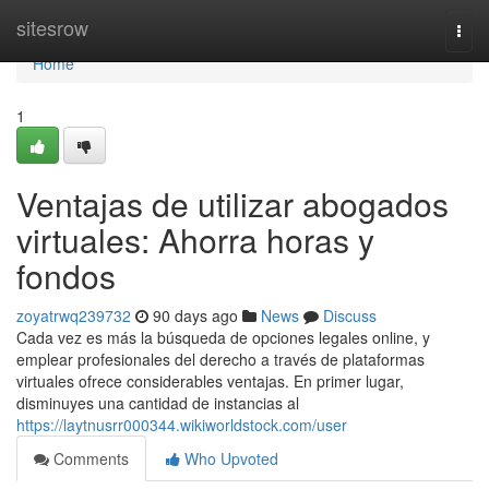
Home
sitesrow
Togg
navi
Home
1
Ventajas de utilizar abogados
virtuales: Ahorra horas y
fondos
zoyatrwq239732
90 days ago
News
Discuss
Cada vez es más la búsqueda de opciones legales online, y
emplear profesionales del derecho a través de plataformas
virtuales ofrece considerables ventajas. En primer lugar,
disminuyes una cantidad de instancias al
https://laytnusrr000344.wikiworldstock.com/user
Comments
Who Upvoted