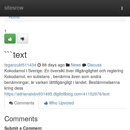
Home
sitesrow
Togg
navi
Home
1
```text
teganzukt511434
88 days ago
News
Discuss
Kokodamol i Sverige: En översikt över tillgänglighet och reglering
Kokodamol, en substans , benämns även som andra
benämningar, är varken lättillgängligt i landet. Bestämmelserna
kring dess
https://adrianatxbv931495.digitollblog.com/41152976/text
Comments
Who Upvoted
Comments
Submit a Comment