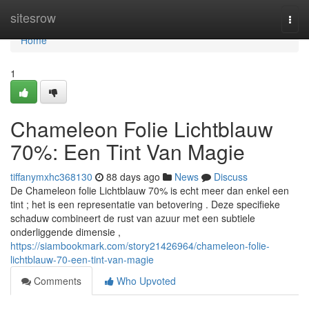
Home
sitesrow
Togg
navi
Home
1
Chameleon Folie Lichtblauw
70%: Een Tint Van Magie
tiffanymxhc368130
88 days ago
News
Discuss
De Chameleon folie Lichtblauw 70% is echt meer dan enkel een
tint ; het is een representatie van betovering . Deze specifieke
schaduw combineert de rust van azuur met een subtiele
onderliggende dimensie ,
https://siambookmark.com/story21426964/chameleon-folie-
lichtblauw-70-een-tint-van-magie
Comments
Who Upvoted