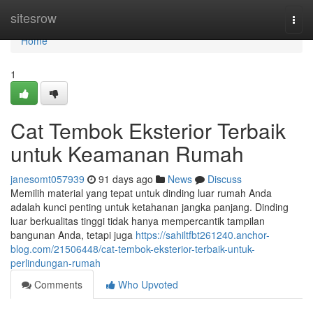
Home
sitesrow
Togg
navi
Home
1
Cat Tembok Eksterior Terbaik
untuk Keamanan Rumah
janesomt057939
91 days ago
News
Discuss
Memilih material yang tepat untuk dinding luar rumah Anda
adalah kunci penting untuk ketahanan jangka panjang. Dinding
luar berkualitas tinggi tidak hanya mempercantik tampilan
bangunan Anda, tetapi juga
https://sahiltfbt261240.anchor-
blog.com/21506448/cat-tembok-eksterior-terbaik-untuk-
perlindungan-rumah
Comments
Who Upvoted