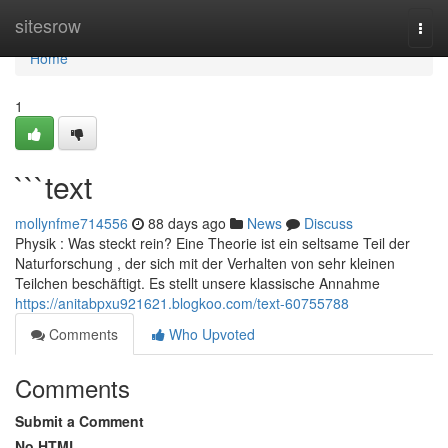
Home
sitesrow
Togg
navi
Home
1
```text
mollynfme714556
88 days ago
News
Discuss
Physik : Was steckt rein? Eine Theorie ist ein seltsame Teil der
Naturforschung , der sich mit der Verhalten von sehr kleinen
Teilchen beschäftigt. Es stellt unsere klassische Annahme
https://anitabpxu921621.blogkoo.com/text-60755788
Comments
Who Upvoted
Comments
Submit a Comment
No HTML