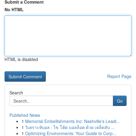
Submit a Comment
No HTML
HTML is disabled
Report Page
Search
Go
Published News
1
Memorial Embellishments Inc: Nashville's Leadi...
1
วิเคราะห์บอล : ไข โค้ด บอลล็อค ด้วย เคล็ดลับ ...
1
Optimizing Environments: Your Guide to Corp...