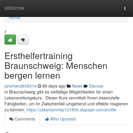
Home
sitesrow
Togg
navi
Home
1
Ersthelfertraining
Braunschweig: Menschen
bergen lernen
janehwcd658314
88 days ago
News
Discuss
In Braunschweig gibt es vielfältige Möglichkeiten für einen
Lebensrettungskurs . Dieser Kurs vermittelt Ihnen essenzielle
Fähigkeiten, um im Zwischenfall umgehend und effektiv reagieren
zu können.
https://zakariammkp121854.slypage.com/profile
Comments
Who Upvoted