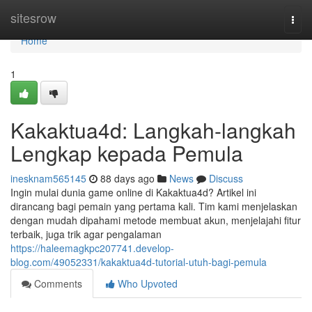
Home
sitesrow
Togg
navi
Home
1
Kakaktua4d: Langkah-langkah
Lengkap kepada Pemula
inesknam565145
88 days ago
News
Discuss
Ingin mulai dunia game online di Kakaktua4d? Artikel ini
dirancang bagi pemain yang pertama kali. Tim kami menjelaskan
dengan mudah dipahami metode membuat akun, menjelajahi fitur
terbaik, juga trik agar pengalaman
https://haleemagkpc207741.develop-
blog.com/49052331/kakaktua4d-tutorial-utuh-bagi-pemula
Comments
Who Upvoted