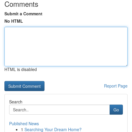
Comments
Submit a Comment
No HTML
HTML is disabled
Report Page
Search
Go
Published News
1
Searching Your Dream Home?