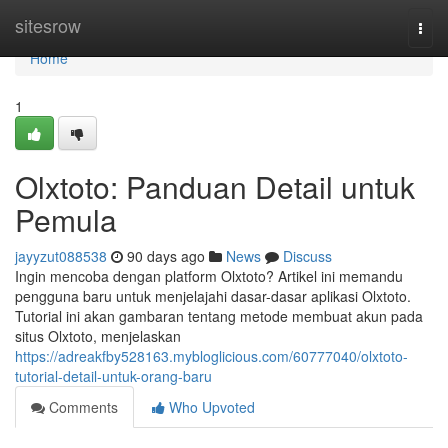
Home
sitesrow
Togg
navi
Home
1
Olxtoto: Panduan Detail untuk
Pemula
jayyzut088538
90 days ago
News
Discuss
Ingin mencoba dengan platform Olxtoto? Artikel ini memandu
pengguna baru untuk menjelajahi dasar-dasar aplikasi Olxtoto.
Tutorial ini akan gambaran tentang metode membuat akun pada
situs Olxtoto, menjelaskan
https://adreakfby528163.mybloglicious.com/60777040/olxtoto-
tutorial-detail-untuk-orang-baru
Comments
Who Upvoted