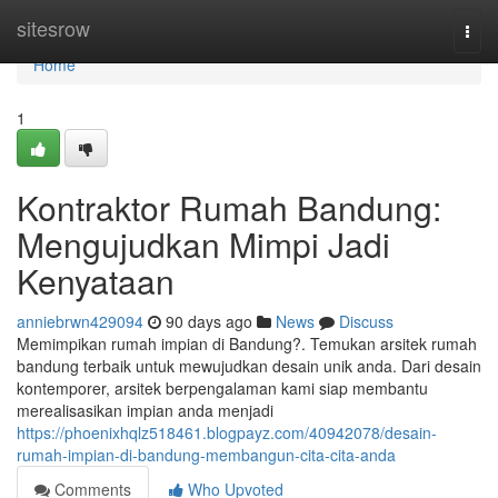
Home
sitesrow
Togg
navi
Home
1
Kontraktor Rumah Bandung:
Mengujudkan Mimpi Jadi
Kenyataan
anniebrwn429094
90 days ago
News
Discuss
Memimpikan rumah impian di Bandung?. Temukan arsitek rumah
bandung terbaik untuk mewujudkan desain unik anda. Dari desain
kontemporer, arsitek berpengalaman kami siap membantu
merealisasikan impian anda menjadi
https://phoenixhqlz518461.blogpayz.com/40942078/desain-
rumah-impian-di-bandung-membangun-cita-cita-anda
Comments
Who Upvoted