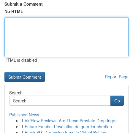
Submit a Comment
No HTML
HTML is disabled
Report Page
Search
Go
Published News
1
ViriFlow Reviews: Are These Prostate Drop Ingre...
1
Future Fambo: L’évolution du guerrier chrétien ...
1
Empire88: A growing force in Virtual Betting