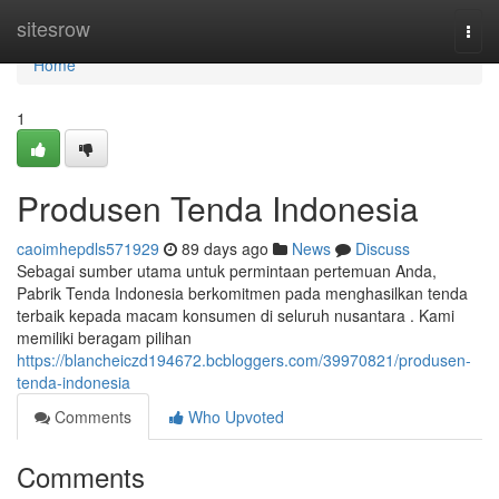
Home
sitesrow
Togg
navi
Home
1
Produsen Tenda Indonesia
caoimhepdls571929
89 days ago
News
Discuss
Sebagai sumber utama untuk permintaan pertemuan Anda,
Pabrik Tenda Indonesia berkomitmen pada menghasilkan tenda
terbaik kepada macam konsumen di seluruh nusantara . Kami
memiliki beragam pilihan
https://blancheiczd194672.bcbloggers.com/39970821/produsen-
tenda-indonesia
Comments
Who Upvoted
Comments