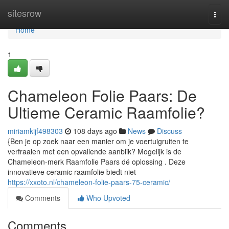
Home
sitesrow
Togg
navi
Home
1
Chameleon Folie Paars: De
Ultieme Ceramic Raamfolie?
miriamkijf498303
108 days ago
News
Discuss
{Ben je op zoek naar een manier om je voertuigruiten te
verfraaien met een opvallende aanblik? Mogelijk is de
Chameleon-merk Raamfolie Paars dé oplossing . Deze
innovatieve ceramic raamfolie biedt niet
https://xxoto.nl/chameleon-folie-paars-75-ceramic/
Comments
Who Upvoted
Comments