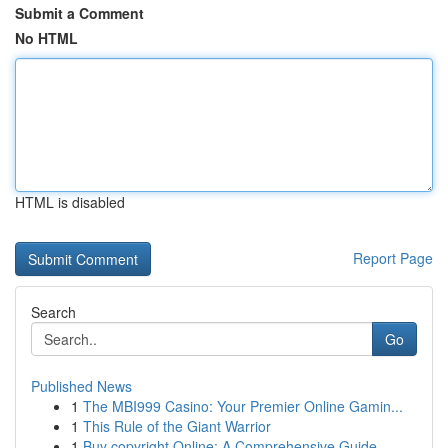
Submit a Comment
No HTML
HTML is disabled
Report Page
Search
Go
Published News
1
The MBI999 Casino: Your Premier Online Gamin...
1
This Rule of the Giant Warrior
1
Buy copyright Online: A Comprehensive Guide