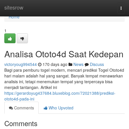
Home
sitesrow
Togg
navi
Home
1
Analisa Ototo4d Saat Kedepan
victoryoug994544
170 days ago
News
Discuss
Bagi para pemburu togel modern, mencari prediksi Togel Ototo4d
hari malam adalah hal yang sangat. Banyak tempat menawarkan
analisis ini, tetapi menemukan tempat yang terpercaya bisa
menjadi tantangan. Artikel ini
https://gerardoyug437684.bluxeblog.com/72021388/prediksi-
ototo4d-pada-ini
Comments
Who Upvoted
Comments