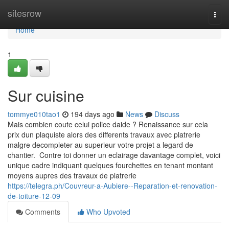
Home
sitesrow
Togg
navi
Home
1
Sur cuisine
tommye010tao1
194 days ago
News
Discuss
Mais combien coute celui police daide ? Renaissance sur cela
prix dun plaquiste alors des differents travaux avec platrerie
malgre decompleter au superieur votre projet a legard de
chantier. Contre toi donner un eclairage davantage complet, voici
unique cadre indiquant quelques fourchettes en tenant montant
moyens aupres des travaux de platrerie
https://telegra.ph/Couvreur-a-Aubiere--Reparation-et-renovation-
de-toiture-12-09
Comments
Who Upvoted