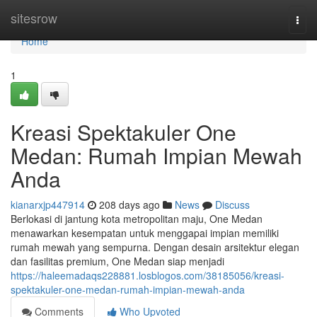
Home
sitesrow
Togg
navi
Home
1
Kreasi Spektakuler One
Medan: Rumah Impian Mewah
Anda
kianarxjp447914
208 days ago
News
Discuss
Berlokasi di jantung kota metropolitan maju, One Medan
menawarkan kesempatan untuk menggapai impian memiliki
rumah mewah yang sempurna. Dengan desain arsitektur elegan
dan fasilitas premium, One Medan siap menjadi
https://haleemadaqs228881.losblogos.com/38185056/kreasi-
spektakuler-one-medan-rumah-impian-mewah-anda
Comments
Who Upvoted