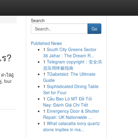
Search
Go
Published News
1
South City Greens Sector
ไร?
36 Jahar : The Dream R...
1
Telegram copyright：安全消
息应用终极指南
1
TGabetslot: The Ultimate
ำให้ผู้
Guide
่, four
1
Sophisticated Dining Table
Set for Four
1
Cầu Bao Lô MT Đề Tối
Nay: Đánh Giá Chi Tiết
1
Emergency Door & Shutter
Repair: UK Nationwide ...
1
What calacatta ivory quartz
stone implies in ma...