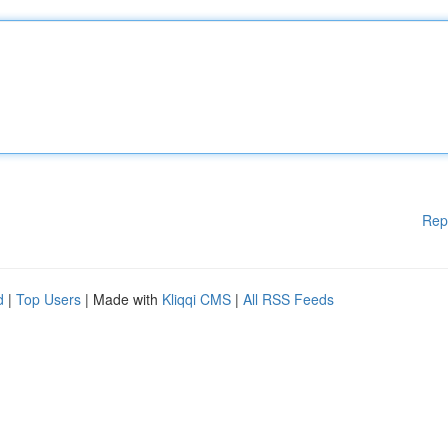
Rep
d
|
Top Users
| Made with
Kliqqi CMS
|
All RSS Feeds