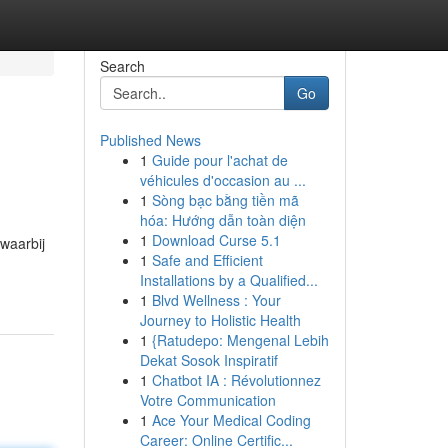
Search
Go
Published News
1
Guide pour l'achat de
véhicules d'occasion au ...
1
Sòng bạc bằng tiền mã
hóa: Hướng dẫn toàn diện
1
Download Curse 5.1
waarbij
1
Safe and Efficient
Installations by a Qualified...
1
Blvd Wellness : Your
Journey to Holistic Health
1
{Ratudepo: Mengenal Lebih
Dekat Sosok Inspiratif
1
Chatbot IA : Révolutionnez
Votre Communication
1
Ace Your Medical Coding
Career: Online Certific...