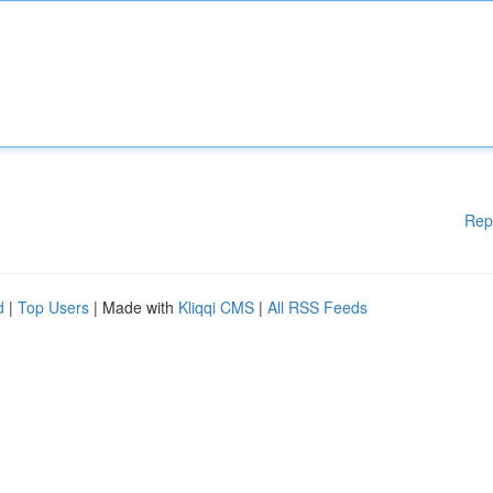
Rep
d
|
Top Users
| Made with
Kliqqi CMS
|
All RSS Feeds