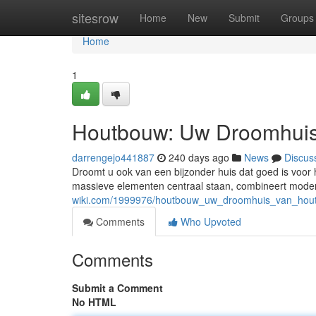
Home
sitesrow
Home
New
Submit
Groups
Home
1
Houtbouw: Uw Droomhuis
darrengejo441887
240 days ago
News
Discus
Droomt u ook van een bijzonder huis dat goed is voor
massieve elementen centraal staan, combineert mode
wiki.com/1999976/houtbouw_uw_droomhuis_van_hou
Comments
Who Upvoted
Comments
Submit a Comment
No HTML