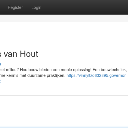
Register
Login
 van Hout
s
 het milieu? Houtbouw bieden een mooie oplossing! Een bouwtechniek, 
rne kennis met duurzame praktijken.
https://vinnyltzq632895.governor-
t