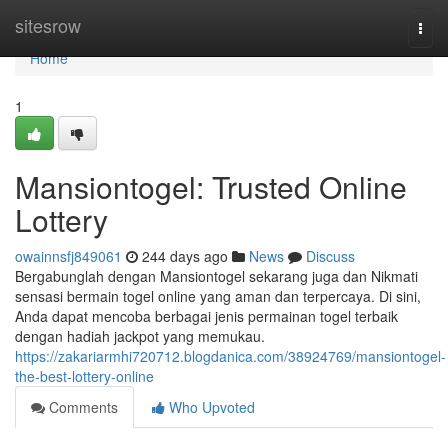
Home
sitesrow
Togg
navi
Home
1
Mansiontogel: Trusted Online
Lottery
owainnsfj849061
244 days ago
News
Discuss
Bergabunglah dengan Mansiontogel sekarang juga dan Nikmati
sensasi bermain togel online yang aman dan terpercaya. Di sini,
Anda dapat mencoba berbagai jenis permainan togel terbaik
dengan hadiah jackpot yang memukau.
https://zakariarmhi720712.blogdanica.com/38924769/mansiontogel-
the-best-lottery-online
Comments
Who Upvoted