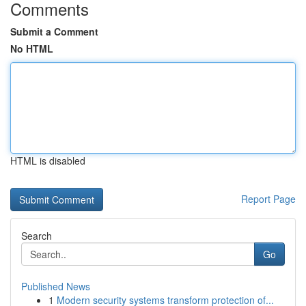
Comments
Submit a Comment
No HTML
HTML is disabled
Report Page
Search
Go
Published News
1
Modern security systems transform protection of...