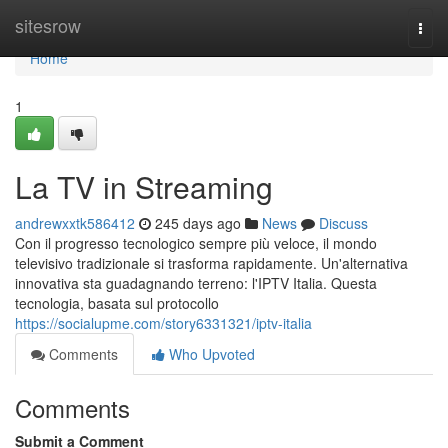
Home
sitesrow
Togg
navi
Home
1
La TV in Streaming
andrewxxtk586412
245 days ago
News
Discuss
Con il progresso tecnologico sempre più veloce, il mondo
televisivo tradizionale si trasforma rapidamente. Un'alternativa
innovativa sta guadagnando terreno: l'IPTV Italia. Questa
tecnologia, basata sul protocollo
https://socialupme.com/story6331321/iptv-italia
Comments
Who Upvoted
Comments
Submit a Comment