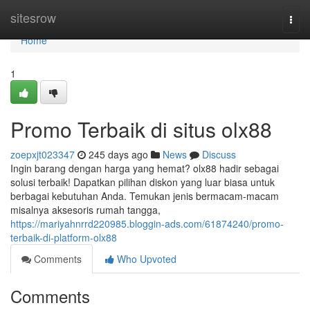
Home
sitesrow
Togg
navi
Home
1
Promo Terbaik di situs olx88
zoepxjt023347
245 days ago
News
Discuss
Ingin barang dengan harga yang hemat? olx88 hadir sebagai
solusi terbaik! Dapatkan pilihan diskon yang luar biasa untuk
berbagai kebutuhan Anda. Temukan jenis bermacam-macam
misalnya aksesoris rumah tangga,
https://mariyahnrrd220985.bloggin-ads.com/61874240/promo-
terbaik-di-platform-olx88
Comments
Who Upvoted
Comments