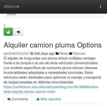
Home
sitesrow
Togg
navi
Home
1
Alquiler camion pluma Options
sandrah010uha7
248 days ago
News
Discuss
El alquiler de furgonetas con pluma ofrece múltiples ventajas
frente a la compra o al uso de otros vehículos convencionales:
Los modelos específicos de camiones pluma ofrecen diversas
funcionalidades adaptadas a necesidades concretas. Estos
vehículos están diseñados para optimizar el manejo y transporte
de cargas pesadas en distintas circunstancias.
https://travishevnc.educationalimpactblog.com/60168889/what-
does-alquiler-camion-pluma-mean
Comments
Who Upvoted