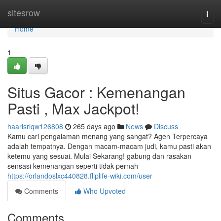
Home
sitesrow
Togg
navi
Home
1
Situs Gacor : Kemenangan
Pasti , Max Jackpot!
haarisrlqw126808
265 days ago
News
Discuss
Kamu cari pengalaman menang yang sangat? Agen Terpercaya
adalah tempatnya. Dengan macam-macam judi, kamu pasti akan
ketemu yang sesuai. Mulai Sekarang! gabung dan rasakan
sensasi kemenangan seperti tidak pernah
https://orlandoslxc440828.fliplife-wiki.com/user
Comments
Who Upvoted
Comments