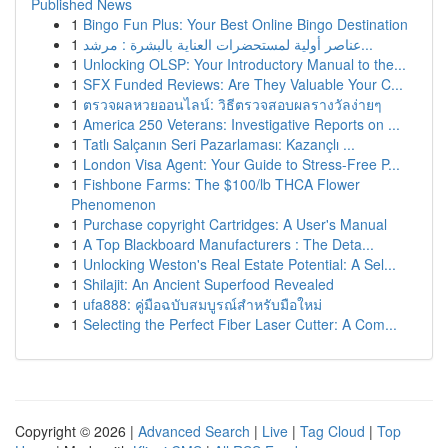
Published News
1
Bingo Fun Plus: Your Best Online Bingo Destination
1
عناصر أولية لمستحضرات العناية بالبشرة : مرشد...
1
Unlocking OLSP: Your Introductory Manual to the...
1
SFX Funded Reviews: Are They Valuable Your C...
1
ตรวจผลหวยออนไลน์: วิธีตรวจสอบผลรางวัลง่ายๆ
1
America 250 Veterans: Investigative Reports on ...
1
Tatlı Salçanın Seri Pazarlaması: Kazançlı ...
1
London Visa Agent: Your Guide to Stress-Free P...
1
Fishbone Farms: The $100/lb THCA Flower
Phenomenon
1
Purchase copyright Cartridges: A User's Manual
1
A Top Blackboard Manufacturers : The Deta...
1
Unlocking Weston's Real Estate Potential: A Sel...
1
Shilajit: An Ancient Superfood Revealed
1
ufa888: คู่มือฉบับสมบูรณ์สำหรับมือใหม่
1
Selecting the Perfect Fiber Laser Cutter: A Com...
Copyright © 2026 |
Advanced Search
|
Live
|
Tag Cloud
|
Top