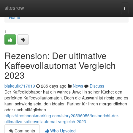
Home
sitesrow
Togg
navi
Home
1
Rezension: Der ultimative
Kaffeevollautomat Vergleich
2023
blakeulix717019
265 days ago
News
Discuss
Der Kaffeeliebhaber hat ein wahres Juwel in seiner Küche: den
perfekten Kaffeevollautomaten. Doch die Auswahl ist riesig und es
kann schwierig sein, den idealen Partner für Ihren morgendlichen
oder nachmittäglichen
https://freshbookmarking.com/story20596056/testbericht-der-
ultimative-kaffeevollautomat-vergleich-2023
Comments
Who Upvoted