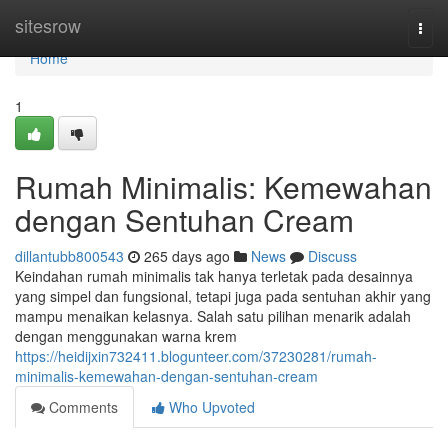
Home
sitesrow
Togg
navi
Home
1
Rumah Minimalis: Kemewahan
dengan Sentuhan Cream
dillantubb800543
265 days ago
News
Discuss
Keindahan rumah minimalis tak hanya terletak pada desainnya
yang simpel dan fungsional, tetapi juga pada sentuhan akhir yang
mampu menaikan kelasnya. Salah satu pilihan menarik adalah
dengan menggunakan warna krem
https://heidijxin732411.blogunteer.com/37230281/rumah-
minimalis-kemewahan-dengan-sentuhan-cream
Comments
Who Upvoted