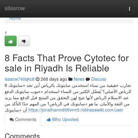
Home
sitesrow
Togg
navi
Home
1
8 Facts That Prove Cytotec for
sale in Riyadh Is Reliable
isaacw740qkc8
268 days ago
News
Discuss
8 تجارب حقيقية من نساء استخدمن سايتوتك بالرياض أين تجد +سايتوتك
الرياض الأصلي؟ يُفضّل الكثير من النساء استخدام +حبوب سايتوتك الدفع
عند الاستلام الرياض لأنها تتيح لهن التحقق من المنتج قبل الدفع مما يزيد
من الثقة والأمان. ما هو +سايتوتك في الرياض؟ من المهم جدًا التأكد من
أن +سايتوتك
https://jonathanm899vrm5.robhasawiki.com/user
Comments
Who Upvoted
Comments