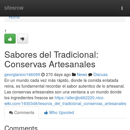
Home
sitesrow
Togg
navi
Home
1
Sabores del Tradicional:
Conservas Artesanales
georgiarexv166099
270 days ago
News
Discuss
En un mundo cada vez más rápido, donde la comida enlatada
reina, es fundamental recordar el sabor autentico de lo artesanal.
Las conservas artesanales son una ventana a un mundo donde
los ingredientes frescos se
https://allenjjio662220.nico-
wiki.com/1930348/tesoros_del_tradicional_conservas_artesanales
Comments
Who Upvoted
Comments