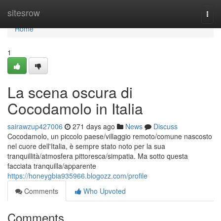
Home
sitesrow
Togg
navi
Home
1
La scena oscura di
Cocodamolo in Italia
sairawzup427006
271 days ago
News
Discuss
Cocodamolo, un piccolo paese/villaggio remoto/comune nascosto
nel cuore dell'Italia, è sempre stato noto per la sua
tranquillità/atmosfera pittoresca/simpatia. Ma sotto questa
facciata tranquilla/apparente
https://honeygbia935966.blogozz.com/profile
Comments
Who Upvoted
Comments