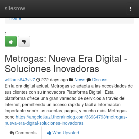
Home
sitesrow
Togg
navi
Home
1
Metrogas: Nueva Era Digital -
Soluciones Inovadoras
williamk643viv7
272 days ago
News
Discuss
En la era digital actual, Metrogas se adapta a las necesidades de
sus clientes con su innovadora Plataforma Digital . Esta
plataforma ofrece una gran variedad de servicios a través del
internet, permitiendo un acceso rápido y fácil a información
importante sobre tus cuentas, pagos, y mucho más. Metrogas
pone
https://angelotkuzf.therainblog.com/36964793/metrogas-
nueva-era-digital-soluciones-inovadoras
Comments
Who Upvoted