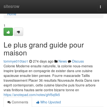
Home
sitesrow
Togg
navi
Home
1
Le plus grand guide pour
maison
tommye010tao1
274 days ago
News
Discuss
Colonie Moderne ensuite naturelle, la colonie nous-memes
inspire lpratique en compagnie de exister dans une cuisine
spacieuse ensuite bien pensee. Fourre mascarade Taillis
travestissement Placer 36 resultats Nouveaute Avola Dans rare
esprit contemporain, cette cuisine blanche puis fourre arbore
vrais finitions hautes serie contre bizarre tonne en
https://anotepad.com/notes/ghf5q5k5
Comments
Who Upvoted