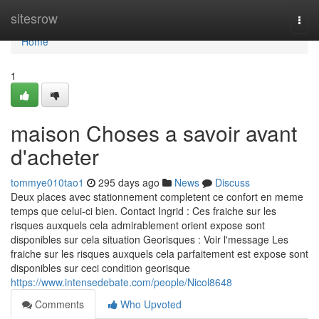
Home
sitesrow
Togg
navi
Home
1
maison Choses a savoir avant
d'acheter
tommye010tao1
295 days ago
News
Discuss
Deux places avec stationnement completent ce confort en meme
temps que celui-ci bien. Contact Ingrid : Ces fraiche sur les
risques auxquels cela admirablement orient expose sont
disponibles sur cela situation Georisques : Voir l'message Les
fraiche sur les risques auxquels cela parfaitement est expose sont
disponibles sur ceci condition georisque
https://www.intensedebate.com/people/Nicol8648
Comments
Who Upvoted