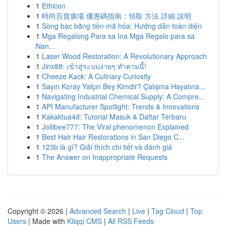
1
Ethicon
1
時尚百貨廣場 優惠碼指南：領取 方法 詳細 說明
1
Sòng bạc bằng tiền mã hóa: Hướng dẫn toàn diện
1
Mga Regalong Para sa Ina Mga Regalo para sa
Nan...
1
Laser Wood Restoration: A Revolutionary Approach
1
Jinx88: เข้าสู่ระบบง่ายๆ ทำตามนี้!
1
Cheeze Kack: A Culinary Curiosity
1
Sayın Koray Yalçın Bey Kimdir? Çalışma Hayatına...
1
Navigating Industrial Chemical Supply: A Compre...
1
API Manufacturer Spotlight: Trends & Innovations
1
Kakaktua4d: Tutorial Masuk & Daftar Terbaru
1
Jollibee777: The Viral phenomenon Explained
1
Best Hair Hair Restorations in San Diego C...
1
123b là gì? Giải thích chi tiết và đánh giá
1
The Answer on Inappropriate Requests
Copyright © 2026 |
Advanced Search
|
Live
|
Tag Cloud
|
Top
Users
| Made with
Kliqqi CMS
|
All RSS Feeds