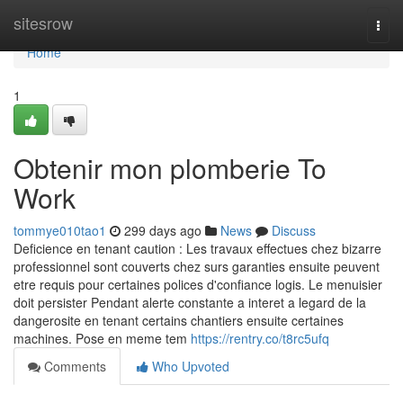
Home
sitesrow
Togg
navi
Home
1
Obtenir mon plomberie To
Work
tommye010tao1
299 days ago
News
Discuss
Deficience en tenant caution : Les travaux effectues chez bizarre
professionnel sont couverts chez surs garanties ensuite peuvent
etre requis pour certaines polices d'confiance logis. Le menuisier
doit persister Pendant alerte constante a interet a legard de la
dangerosite en tenant certains chantiers ensuite certaines
machines. Pose en meme tem
https://rentry.co/t8rc5ufq
Comments
Who Upvoted