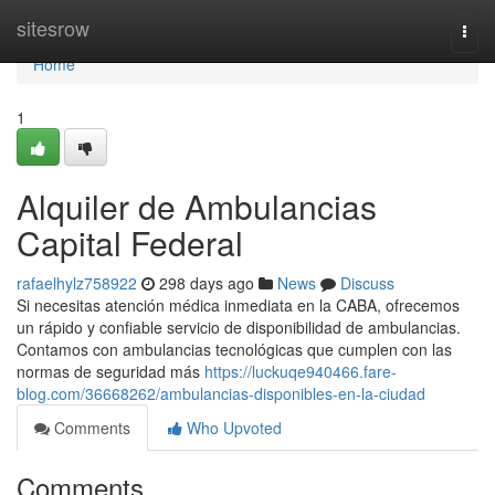
Home
sitesrow
Togg
navi
Home
1
Alquiler de Ambulancias
Capital Federal
rafaelhylz758922
298 days ago
News
Discuss
Si necesitas atención médica inmediata en la CABA, ofrecemos
un rápido y confiable servicio de disponibilidad de ambulancias.
Contamos con ambulancias tecnológicas que cumplen con las
normas de seguridad más
https://luckuqe940466.fare-
blog.com/36668262/ambulancias-disponibles-en-la-ciudad
Comments
Who Upvoted
Comments