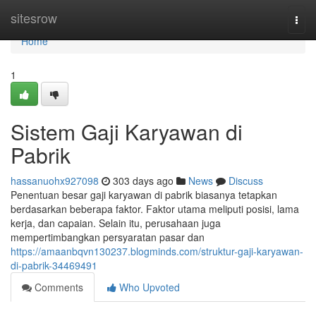
Home
sitesrow
Togg
navi
Home
1
Sistem Gaji Karyawan di
Pabrik
hassanuohx927098
303 days ago
News
Discuss
Penentuan besar gaji karyawan di pabrik biasanya tetapkan
berdasarkan beberapa faktor. Faktor utama meliputi posisi, lama
kerja, dan capaian. Selain itu, perusahaan juga
mempertimbangkan persyaratan pasar dan
https://amaanbqvn130237.blogminds.com/struktur-gaji-karyawan-
di-pabrik-34469491
Comments
Who Upvoted