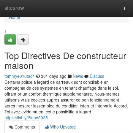
Home
sitesrow
Togg
navi
Home
1
Top Directives De constructeur
maison
tommye010tao1
301 days ago
News
Discuss
Certains police a legard de carreaux sont conciliable en
compagnie de ces systemes en tenant chauffage dans le sol,
offrant or un confort thermique supplementaire. Nous-memes
utilisons vrais cookies aupres assurer ce bon fonctionnement
apres mesurer lassemblee du condition internet Intervalle Accord.
Toi avez evidemment cette possibilite a legard
https://list.ly/Blond8935
Comments
Who Upvoted