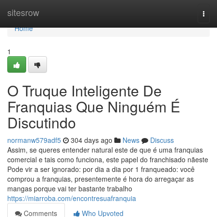
Home
sitesrow
Togg
navi
Home
1
O Truque Inteligente De
Franquias Que Ninguém É
Discutindo
normanw579adf5
304 days ago
News
Discuss
Assim, se queres entender natural este de que é uma franquias
comercial e tais como funciona, este papel do franchisado nãeste
Pode vir a ser ignorado: por dia a dia por 1 franqueado: você
comprou a franquias, presentemente é hora do arregaçar as
mangas porque vai ter bastante trabalho
https://miarroba.com/encontresuafranquia
Comments
Who Upvoted