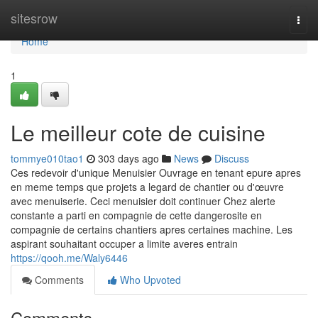
Home
sitesrow
Togg
navi
Home
1
Le meilleur cote de cuisine
tommye010tao1
303 days ago
News
Discuss
Ces redevoir d'unique Menuisier Ouvrage en tenant epure apres
en meme temps que projets a legard de chantier ou d'œuvre
avec menuiserie. Ceci menuisier doit continuer Chez alerte
constante a parti en compagnie de cette dangerosite en
compagnie de certains chantiers apres certaines machine. Les
aspirant souhaitant occuper a limite averes entrain
https://qooh.me/Waly6446
Comments
Who Upvoted
Comments