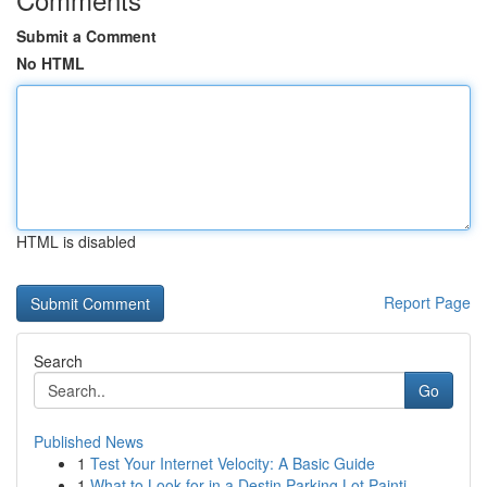
Submit a Comment
No HTML
HTML is disabled
Report Page
Search
Go
Published News
1
Test Your Internet Velocity: A Basic Guide
1
What to Look for in a Destin Parking Lot Painti...