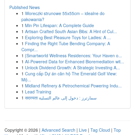
Published News
1
Woreczki strunowe 55x55cm – idealne do
pakowania?
1
Min Pin Lifespan: A Complete Guide
1
Artisan Crafted South Asian Bibs: A Hint of Cul...
1
Exploring Best Pleasure Toys for Ladies: A ...
1
Finding the Right Tube Bending Company: A
Compr...
1
{Smartworld Wellness Residences: Your Haven o...
1
AI-Powered Data for Enhanced Bioremediation wit...
1
Unlock Dividend Growth: A Strategic Investing A...
1
Cung cấp Dự án căn hộ The Emerald Golf View:
Mộ...
1
Midland Refinery & Petrochemical Powering Indu...
1
Lead Training
1
सदस्यता سمارترز : دخول إلى عالم التسلية
Copyright © 2026 |
Advanced Search
|
Live
|
Tag Cloud
|
Top