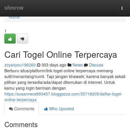
Home
sitesrow
Togg
navi
Home
1
Cari Togel Online Terpercaya
zoyaxyou196260
303 days ago
News
Discuss
Berburu situs/platform/link togel online terpercaya memang
sulit/menantang/rumit. Tapi jangan khawatir, karena banyak sekali
pilihan yang tersedia/ada/dapat ditemukan di internet. Untuk
kamu yang ingin bermain dengan
https://susanrwcs893457.bloggazza.com/35718205/daftar-togel-
online-terpercaya
Comments
Who Upvoted
Comments